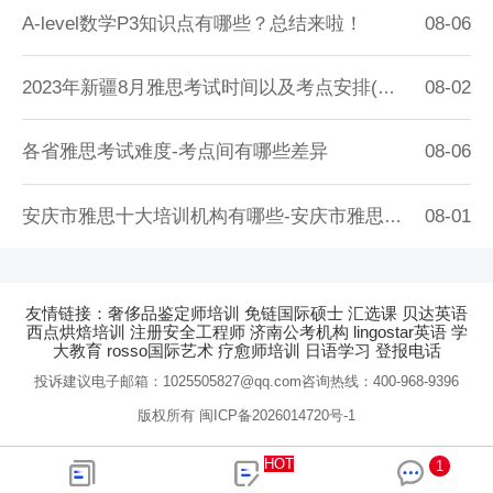
A-level数学P3知识点有哪些？总结来啦！
08-06
2023年新疆8月雅思考试时间以及考点安排(新疆雅思考试时间2023)
08-02
各省雅思考试难度-考点间有哪些差异
08-06
安庆市雅思十大培训机构有哪些-安庆市雅思十大培训机构
08-01
友情链接：
奢侈品鉴定师培训
免链国际硕士
汇选课
贝达英语
西点烘焙培训
注册安全工程师
济南公考机构
lingostar英语
学
大教育
rosso国际艺术
疗愈师培训
日语学习
登报电话
投诉建议电子邮箱：1025505827@qq.com咨询热线：400-968-9396
版权所有 闽ICP备2026014720号-1
HOT
1